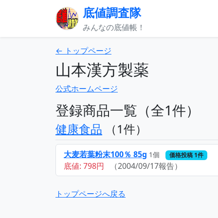
底値調査隊
みんなの底値帳！
← トップページ
山本漢方製薬
公式ホームページ
登録商品一覧（全1件）
健康食品
（1件）
大麦若葉粉末100％ 85g
1個
価格投稿 1件
底値: 798円
（2004/09/17報告）
トップページへ戻る