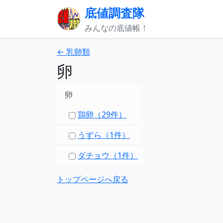
底値調査隊
みんなの底値帳！
← 乳卵類
卵
卵
鶏卵（29件）
うずら（1件）
ダチョウ（1件）
トップページへ戻る