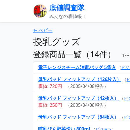
底値調査隊
みんなの底値帳！
← ベビー
授乳グッズ
登録商品一覧（14件）
1〜
電子レンジスチーム消毒バッグ 5袋入
（
ピジ
母乳パッド フィットアップ（126枚入）
（
底値: 720円
（2005/04/08報告）
母乳パッド フィットアップ（42枚入）
（
ピ
底値: 250円
（2005/04/08報告）
母乳パッド フィットアップ（84枚入）
（
ピ
哺乳びん野菜洗い 800ml
（
ピジョン
）