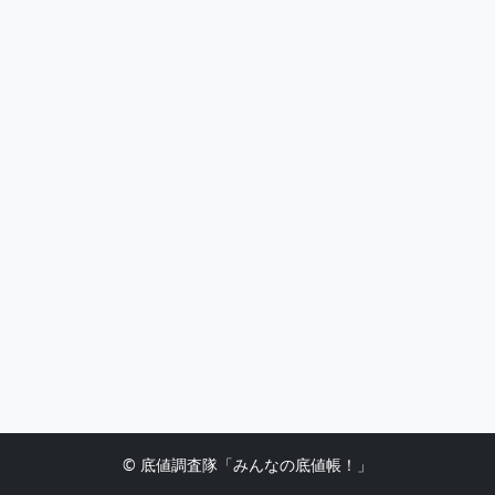
© 底値調査隊「みんなの底値帳！」