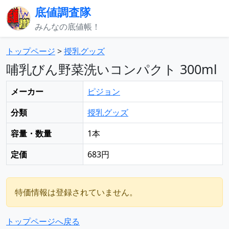
底値調査隊
みんなの底値帳！
トップページ
>
授乳グッズ
哺乳びん野菜洗いコンパクト 300ml
メーカー
ピジョン
分類
授乳グッズ
容量・数量
1本
定価
683円
特価情報は登録されていません。
トップページへ戻る