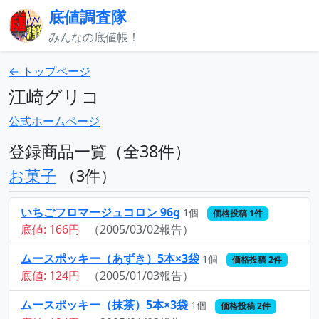
底値調査隊
みんなの底値帳！
← トップページ
江崎グリコ
公式ホームページ
登録商品一覧（全38件）
お菓子
（3件）
いちごフロマージュコロン 96g
1個
価格投稿 1件
底値: 166円
（2005/03/02報告）
ムースポッキー（あずき）5本×3袋
1個
価格投稿 2件
底値: 124円
（2005/01/03報告）
ムースポッキー（抹茶）5本×3袋
1個
価格投稿 2件