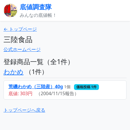
底値調査隊
みんなの底値帳！
← トップページ
三陸食品
公式ホームページ
登録商品一覧（全1件）
わかめ
（1件）
荒磯わかめ（三陸産）40g
1個
価格投稿 1件
底値: 303円
（2004/11/15報告）
トップページへ戻る