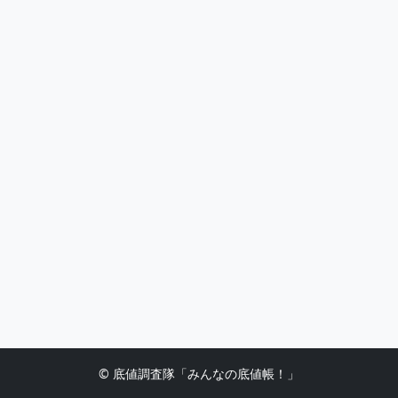
© 底値調査隊「みんなの底値帳！」