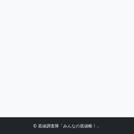
© 底値調査隊「みんなの底値帳！」