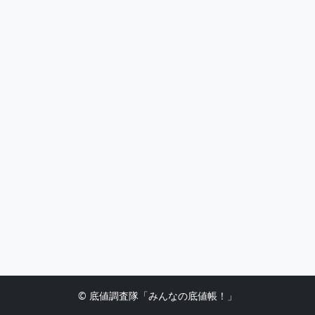
© 底値調査隊「みんなの底値帳！」