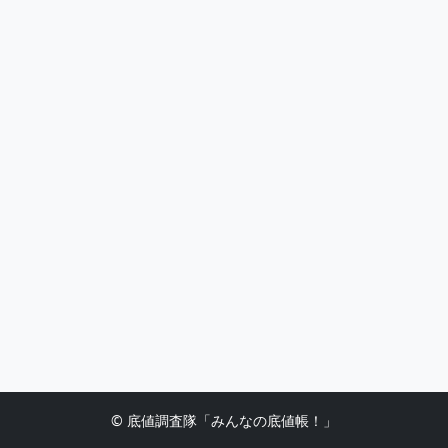
© 底値調査隊「みんなの底値帳！」