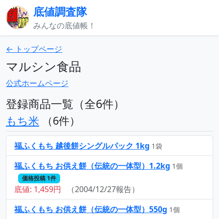
底値調査隊
みんなの底値帳！
← トップページ
マルシン食品
公式ホームページ
登録商品一覧（全6件）
もち米
（6件）
福ふくもち 越後餅シングルパック 1kg
1袋
福ふくもち お供え餅（伝統の一体型）1.2kg
1個
価格投稿 1件
底値: 1,459円
（2004/12/27報告）
福ふくもち お供え餅（伝統の一体型）550g
1個