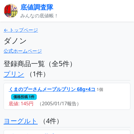
底値調査隊
みんなの底値帳！
← トップページ
ダノン
公式ホームページ
登録商品一覧（全5件）
プリン
（1件）
くまのプーさんメープルプリン 68g×4コ
1個
価格投稿 1件
底値: 145円
（2005/01/17報告）
ヨーグルト
（4件）