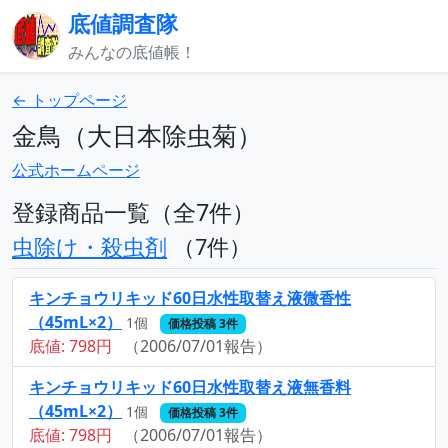
底値調査隊
みんなの底値帳！
← トップページ
金鳥（大日本除虫菊）
公式ホームページ
登録商品一覧（全7件）
虫除け・殺虫剤
（7件）
キンチョウリキッド60日水性取替え液微香性
（45mL×2）
1個
価格投稿 3件
底値: 798円
（2006/07/01報告）
キンチョウリキッド60日水性取替え液無香料
（45mL×2）
1個
価格投稿 3件
底値: 798円
（2006/07/01報告）