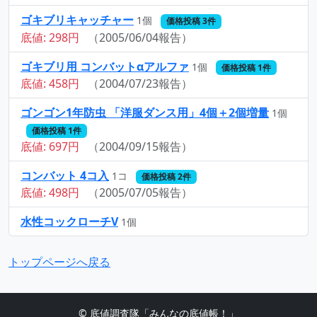
ゴキブリキャッチャー
1個
価格投稿 3件
底値: 298円
（2005/06/04報告）
ゴキブリ用 コンバットαアルファ
1個
価格投稿 1件
底値: 458円
（2004/07/23報告）
ゴンゴン1年防虫 「洋服ダンス用」4個＋2個増量
1個
価格投稿 1件
底値: 697円
（2004/09/15報告）
コンバット 4コ入
1コ
価格投稿 2件
底値: 498円
（2005/07/05報告）
水性コックローチV
1個
トップページへ戻る
© 底値調査隊「みんなの底値帳！」