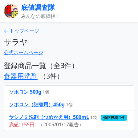
底値調査隊
みんなの底値帳！
← トップページ
サラヤ
公式ホームページ
登録商品一覧（全3件）
食器用洗剤
（3件）
ソホロン 500g
1個
ソホロン（詰替用）450g
1個
ヤシノミ洗剤（つめかえ用）500mL
1袋
価格投稿 1件
底値: 155円
（2005/01/17報告）