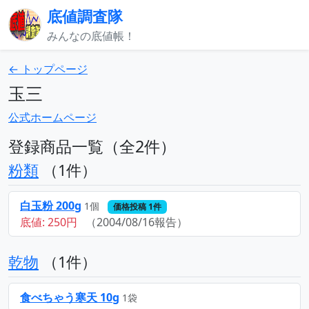
底値調査隊
みんなの底値帳！
← トップページ
玉三
公式ホームページ
登録商品一覧（全2件）
粉類
（1件）
白玉粉 200g
1個
価格投稿 1件
底値: 250円
（2004/08/16報告）
乾物
（1件）
食べちゃう寒天 10g
1袋