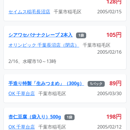
128円
セイムス稲毛長沼店
千葉市稲毛区
2005/02/15
105円
シアワセバナナクレープ 2本入
1袋
オリンピック 千葉長沼店（閉店）
千葉市稲毛区
2005/02/16
2/16、水曜市10～13時
89円
手造り特製「生みつまめ」（300g）
1パック
OK 千草台店
千葉市稲毛区
2005/03/30
198円
杏仁豆腐（袋入り）500g
1袋
OK 千草台店
千葉市稲毛区
2005/02/12