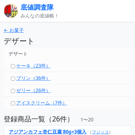
底値調査隊
みんなの底値帳！
← お菓子
デザート
デザート
ケーキ（23件）
プリン（36件）
ゼリー（26件）
アイスクリーム（7件）
登録商品一覧（26件）
1〜20
アジアンカフェ杏仁豆腐 80g×3個入
（
フジッコ
）