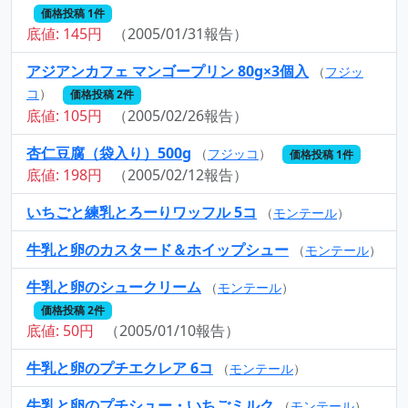
価格投稿 1件
底値: 145円
（2005/01/31報告）
アジアンカフェ マンゴープリン 80g×3個入
（
フジッ
コ
）
価格投稿 2件
底値: 105円
（2005/02/26報告）
杏仁豆腐（袋入り）500g
（
フジッコ
）
価格投稿 1件
底値: 198円
（2005/02/12報告）
いちごと練乳とろーりワッフル 5コ
（
モンテール
）
牛乳と卵のカスタード＆ホイップシュー
（
モンテール
）
牛乳と卵のシュークリーム
（
モンテール
）
価格投稿 2件
底値: 50円
（2005/01/10報告）
牛乳と卵のプチエクレア 6コ
（
モンテール
）
牛乳と卵のプチシュー・いちごミルク
（
モンテール
）