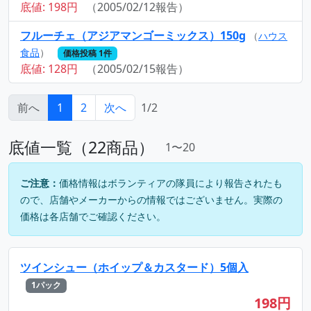
底値: 198円
（2005/02/12報告）
フルーチェ（アジアマンゴーミックス）150g
（
ハウス
食品
）
価格投稿 1件
底値: 128円
（2005/02/15報告）
前へ
1
2
次へ
1/2
底値一覧（22商品）
1〜20
ご注意：
価格情報はボランティアの隊員により報告されたも
ので、店舗やメーカーからの情報ではございません。実際の
価格は各店舗でご確認ください。
ツインシュー（ホイップ＆カスタード）5個入
1パック
198円