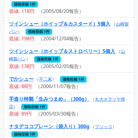
価格投稿 1件
底値: 118円
（2005/08/20報告）
ツインシュー（ホイップ＆カスタード）5個入
（
山崎製
パン
）
価格投稿 1件
底値: 198円
（2004/12/04報告）
ツインシュー（ホイップ＆ストロベリー）5個入
（
山
崎製パン
）
価格投稿 1件
底値: 138円
（2005/02/05報告）
でかシュー
（
不二家
）
価格投稿 1件
底値: 88円
（2006/11/07報告）
手造り特製「生みつまめ」（300g）
（
丸大オヲツヤ商
店
）
価格投稿 1件
底値: 89円
（2005/03/30報告）
ナタデココプレーン（袋入り）300g
（
フジッコ
）
価格投稿 1件