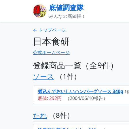
底値調査隊
みんなの底値帳！
← トップページ
日本食研
公式ホームページ
登録商品一覧（全9件）
ソース
（1件）
煮込んでおいしいハンバーグソース 340g
1
底値: 292円
（2004/06/10報告）
たれ
（8件）