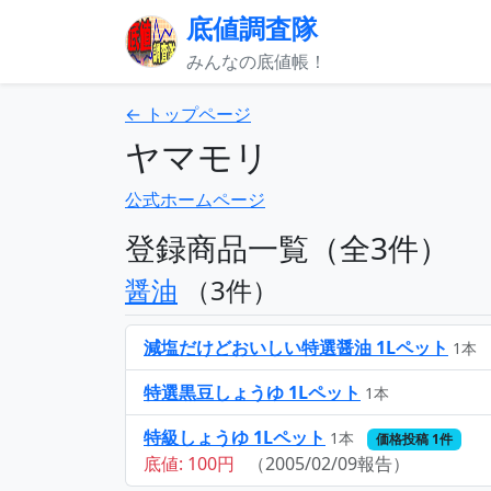
底値調査隊
みんなの底値帳！
← トップページ
ヤマモリ
公式ホームページ
登録商品一覧（全3件）
醤油
（3件）
減塩だけどおいしい特選醤油 1Lペット
1本
特選黒豆しょうゆ 1Lペット
1本
特級しょうゆ 1Lペット
1本
価格投稿 1件
底値: 100円
（2005/02/09報告）