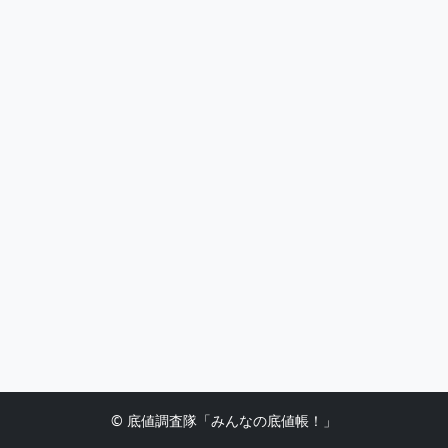
© 底値調査隊「みんなの底値帳！」