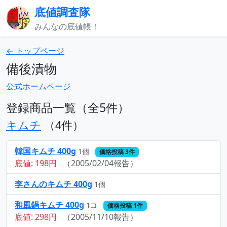
底値調査隊
みんなの底値帳！
← トップページ
備後漬物
公式ホームページ
登録商品一覧（全5件）
キムチ
（4件）
韓国キムチ 400g
1個
価格投稿 3件
底値: 198円
（2005/02/04報告）
李さんのキムチ 400g
1個
和風鍋キムチ 400g
1コ
価格投稿 1件
底値: 298円
（2005/11/10報告）