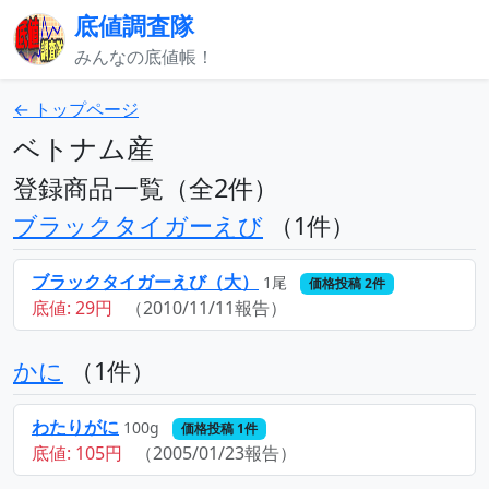
底値調査隊
みんなの底値帳！
← トップページ
ベトナム産
登録商品一覧（全2件）
ブラックタイガーえび
（1件）
ブラックタイガーえび（大）
1尾
価格投稿 2件
底値: 29円
（2010/11/11報告）
かに
（1件）
わたりがに
100g
価格投稿 1件
底値: 105円
（2005/01/23報告）