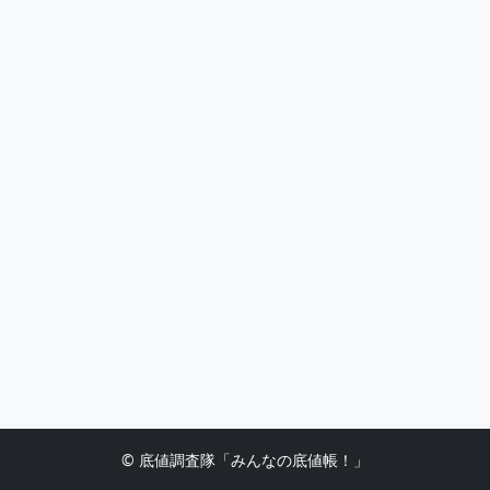
© 底値調査隊「みんなの底値帳！」