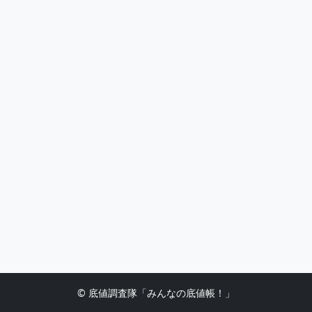
© 底値調査隊「みんなの底値帳！」