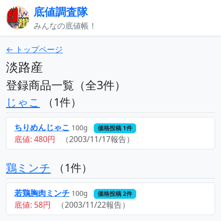
底値調査隊
みんなの底値帳！
← トップページ
淡路産
登録商品一覧（全3件）
じゃこ
（1件）
ちりめんじゃこ
100g
価格投稿 1件
底値: 480円
（2003/11/17報告）
鶏ミンチ
（1件）
若鶏胸肉ミンチ
100g
価格投稿 2件
底値: 58円
（2003/11/22報告）