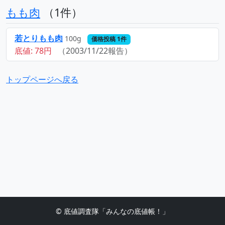
もも肉
（1件）
若とりもも肉
100g
価格投稿 1件
底値: 78円
（2003/11/22報告）
トップページへ戻る
© 底値調査隊「みんなの底値帳！」