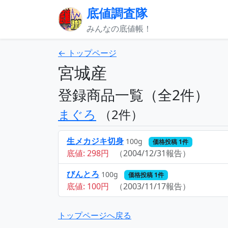
底値調査隊
みんなの底値帳！
← トップページ
宮城産
登録商品一覧（全2件）
まぐろ
（2件）
生メカジキ切身
100g
価格投稿 1件
底値: 298円
（2004/12/31報告）
びんとろ
100g
価格投稿 1件
底値: 100円
（2003/11/17報告）
トップページへ戻る