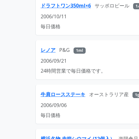
ドラフトワン350ml×6
サッポロビール
1
2006/10/11
毎日価格
レノア
P&G
1ml
2006/09/21
24時間営業で毎日価格です。
牛肩ロースステーキ
オーストラリア産
1
2006/09/06
毎日価格
横浜名物 赤箱シウマイ (12個入）
楽陽食品