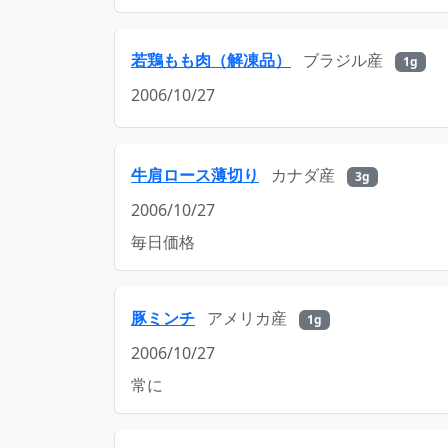
若鶏もも肉（解凍品）
ブラジル産
1g
2006/10/27
牛肩ロース薄切り
カナダ産
3g
2006/10/27
毎日価格
豚ミンチ
アメリカ産
1g
2006/10/27
常に