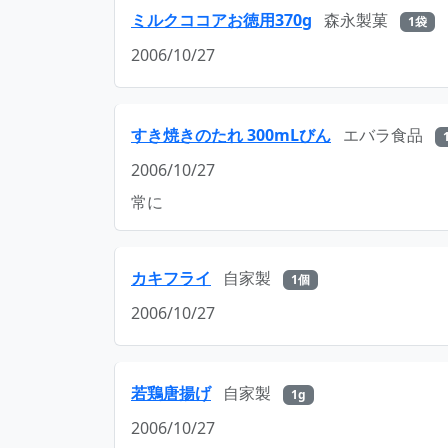
ミルクココアお徳用370g
森永製菓
1袋
2006/10/27
すき焼きのたれ 300mLびん
エバラ食品
2006/10/27
常に
カキフライ
自家製
1個
2006/10/27
若鶏唐揚げ
自家製
1g
2006/10/27