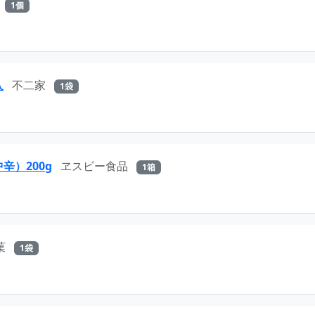
1個
入
不二家
1袋
辛）200g
ヱスビー食品
1箱
菓
1袋