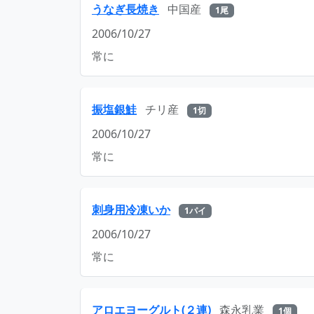
うなぎ長焼き
中国産
1尾
2006/10/27
常に
振塩銀鮭
チリ産
1切
2006/10/27
常に
刺身用冷凍いか
1パイ
2006/10/27
常に
アロエヨーグルト(２連)
森永乳業
1個