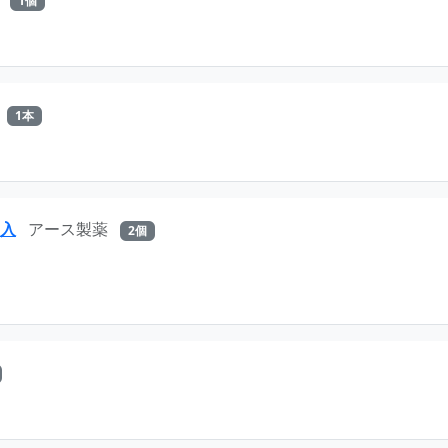
1個
1本
ト入
アース製薬
2個