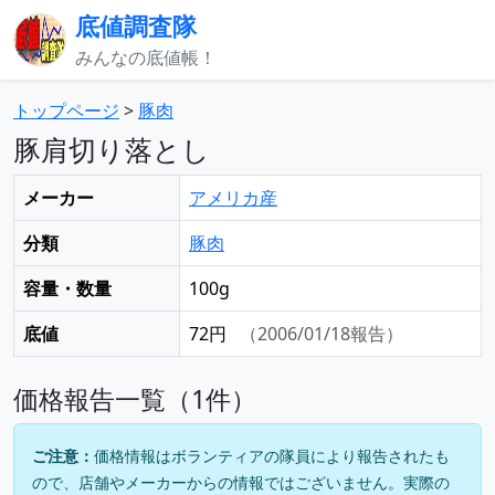
底値調査隊
みんなの底値帳！
トップページ
>
豚肉
豚肩切り落とし
メーカー
アメリカ産
分類
豚肉
容量・数量
100g
底値
72円
（2006/01/18報告）
価格報告一覧（1件）
ご注意：
価格情報はボランティアの隊員により報告されたも
ので、店舗やメーカーからの情報ではございません。実際の