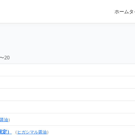
ホーム
タ
〜20
醤油
）
限定）
（
ヒガシマル醤油
）