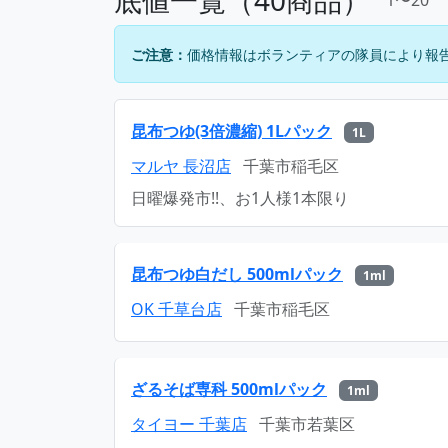
ご注意：
価格情報はボランティアの隊員により報
昆布つゆ(3倍濃縮) 1Lパック
1L
マルヤ 長沼店
千葉市稲毛区
日曜爆発市!!、お1人様1本限り
昆布つゆ白だし 500mlパック
1ml
OK 千草台店
千葉市稲毛区
ざるそば専科 500mlパック
1ml
タイヨー 千葉店
千葉市若葉区