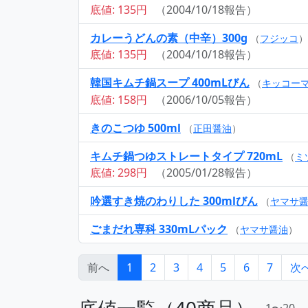
底値: 135円
（2004/10/18報告）
カレーうどんの素（中辛）300g
（
フジッコ
）
底値: 135円
（2004/10/18報告）
韓国キムチ鍋スープ 400mLびん
（
キッコー
底値: 158円
（2006/10/05報告）
きのこつゆ 500ml
（
正田醤油
）
キムチ鍋つゆストレートタイプ 720mL
（
ミ
底値: 298円
（2005/01/28報告）
吟選すき焼のわりした 300mlびん
（
ヤマサ
ごまだれ専科 330mLパック
（
ヤマサ醤油
）
前へ
1
2
3
4
5
6
7
次
底値一覧（40商品）
1〜20