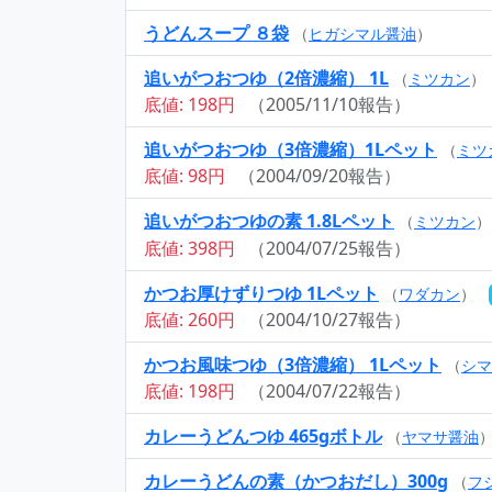
うどんスープ ８袋
（
ヒガシマル醤油
）
追いがつおつゆ（2倍濃縮） 1L
（
ミツカン
）
底値: 198円
（2005/11/10報告）
追いがつおつゆ（3倍濃縮）1Lペット
（
ミツ
底値: 98円
（2004/09/20報告）
追いがつおつゆの素 1.8Lペット
（
ミツカン
）
底値: 398円
（2004/07/25報告）
かつお厚けずりつゆ 1Lペット
（
ワダカン
）
底値: 260円
（2004/10/27報告）
かつお風味つゆ（3倍濃縮） 1Lペット
（
シマ
底値: 198円
（2004/07/22報告）
カレーうどんつゆ 465gボトル
（
ヤマサ醤油
カレーうどんの素（かつおだし）300g
（
フ