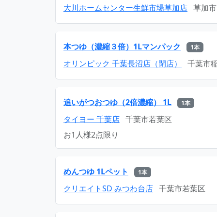
大川ホームセンター生鮮市場草加店
草加市
本つゆ（濃縮３倍）1Lマンパック
1本
オリンピック 千葉長沼店（閉店）
千葉市
追いがつおつゆ（2倍濃縮） 1L
1本
タイヨー 千葉店
千葉市若葉区
お1人様2点限り
めんつゆ 1Lペット
1本
クリエイトSD みつわ台店
千葉市若葉区