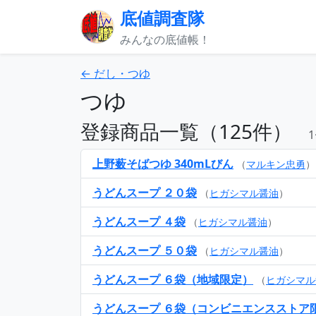
底値調査隊
みんなの底値帳！
← だし・つゆ
つゆ
登録商品一覧（125件）
1
上野薮そばつゆ 340mLびん
（
マルキン忠勇
）
うどんスープ ２０袋
（
ヒガシマル醤油
）
うどんスープ ４袋
（
ヒガシマル醤油
）
うどんスープ ５０袋
（
ヒガシマル醤油
）
うどんスープ ６袋（地域限定）
（
ヒガシマル
うどんスープ ６袋（コンビニエンスストア