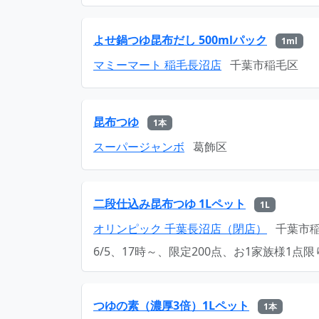
よせ鍋つゆ昆布だし 500mlパック
1ml
マミーマート 稲毛長沼店
千葉市稲毛区
昆布つゆ
1本
スーパージャンボ
葛飾区
二段仕込み昆布つゆ 1Lペット
1L
オリンピック 千葉長沼店（閉店）
千葉市
6/5、17時～、限定200点、お1家族様1点限
つゆの素（濃厚3倍）1Lペット
1本