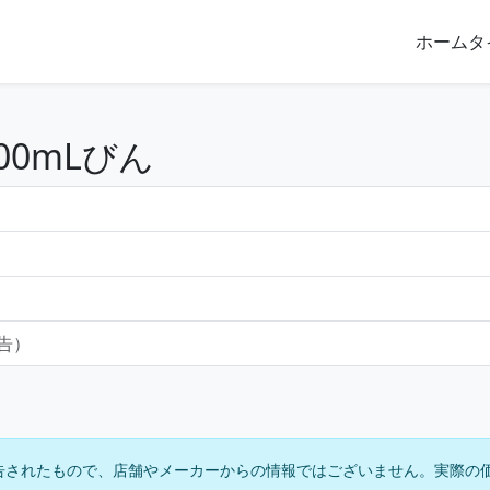
ホーム
タ
00mLびん
報告）
告されたもので、店舗やメーカーからの情報ではございません。実際の