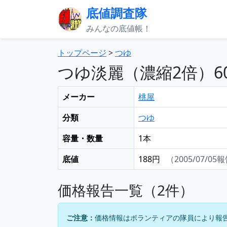
底値調査隊
みんなの底値帳！
トップページ
>
つゆ
つゆ淡麗（濃縮2倍）6
メーカー
桃屋
分類
つゆ
容量・数量
1本
底値
188円
（2005/07/05
価格報告一覧（2件）
ご注意：
価格情報はボランティアの隊員により報