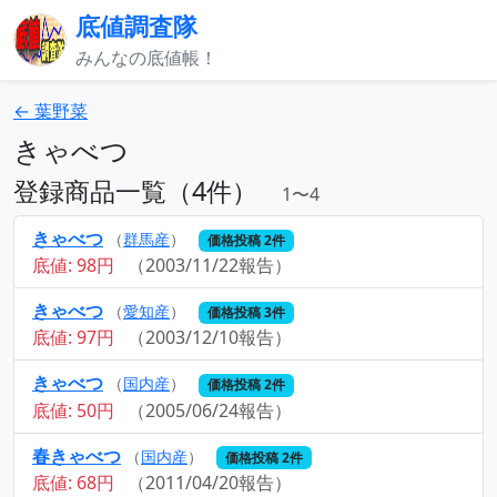
底値調査隊
みんなの底値帳！
← 葉野菜
きゃべつ
登録商品一覧（4件）
1〜4
きゃべつ
（
群馬産
）
価格投稿 2件
底値: 98円
（2003/11/22報告）
きゃべつ
（
愛知産
）
価格投稿 3件
底値: 97円
（2003/12/10報告）
きゃべつ
（
国内産
）
価格投稿 2件
底値: 50円
（2005/06/24報告）
春きゃべつ
（
国内産
）
価格投稿 2件
底値: 68円
（2011/04/20報告）