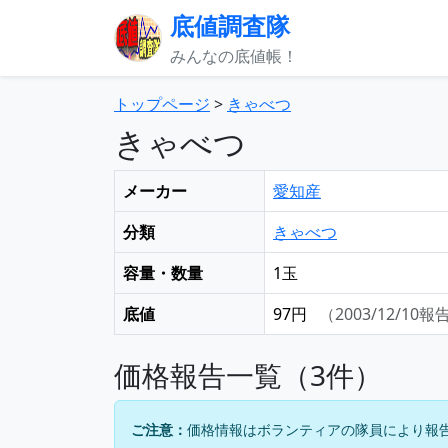
底値調査隊
みんなの底値帳！
トップページ
>
きゃべつ
きゃべつ
メーカー
愛知産
分類
きゃべつ
容量・数量
1玉
底値
97円
（2003/12/10報
価格報告一覧（3件）
ご注意：
価格情報はボランティアの隊員により報