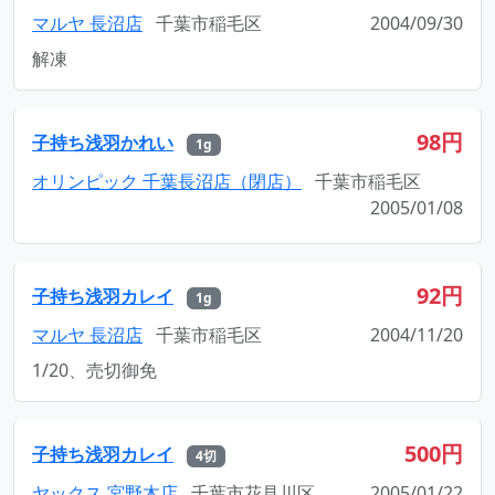
マルヤ 長沼店
千葉市稲毛区
2004/09/30
解凍
98円
子持ち浅羽かれい
1g
オリンピック 千葉長沼店（閉店）
千葉市稲毛区
2005/01/08
92円
子持ち浅羽カレイ
1g
マルヤ 長沼店
千葉市稲毛区
2004/11/20
1/20、売切御免
500円
子持ち浅羽カレイ
4切
ヤックス 宮野木店
千葉市花見川区
2005/01/22