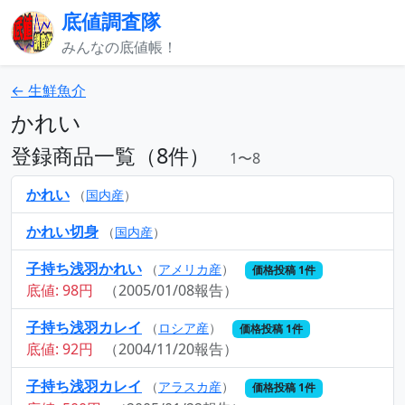
底値調査隊
みんなの底値帳！
← 生鮮魚介
かれい
登録商品一覧（8件）
1〜8
かれい
（
国内産
）
かれい切身
（
国内産
）
子持ち浅羽かれい
（
アメリカ産
）
価格投稿 1件
底値: 98円
（2005/01/08報告）
子持ち浅羽カレイ
（
ロシア産
）
価格投稿 1件
底値: 92円
（2004/11/20報告）
子持ち浅羽カレイ
（
アラスカ産
）
価格投稿 1件