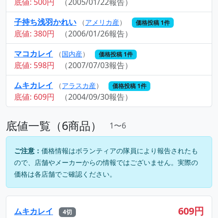
底値: 500円
（2005/01/22報告）
子持ち浅羽かれい
（
アメリカ産
）
価格投稿 1件
底値: 380円
（2006/01/26報告）
マコカレイ
（
国内産
）
価格投稿 1件
底値: 598円
（2007/07/03報告）
ムキカレイ
（
アラスカ産
）
価格投稿 1件
底値: 609円
（2004/09/30報告）
底値一覧（6商品）
1〜6
ご注意：
価格情報はボランティアの隊員により報告されたも
ので、店舗やメーカーからの情報ではございません。実際の
価格は各店舗でご確認ください。
609円
ムキカレイ
4切