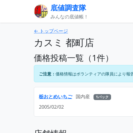
底値調査隊
みんなの底値帳！
← トップページ
カスミ 都町店
価格投稿一覧（1件）
ご注意：
価格情報はボランティアの隊員により報
栃おとめいちご
国内産
1パック
2005/02/02