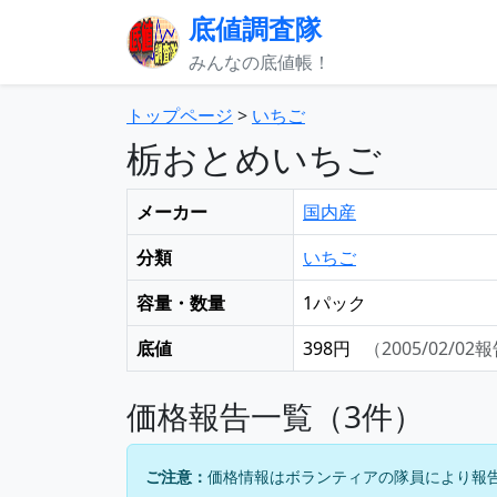
底値調査隊
みんなの底値帳！
トップページ
>
いちご
栃おとめいちご
メーカー
国内産
分類
いちご
容量・数量
1パック
底値
398円
（2005/02/02
価格報告一覧（3件）
ご注意：
価格情報はボランティアの隊員により報