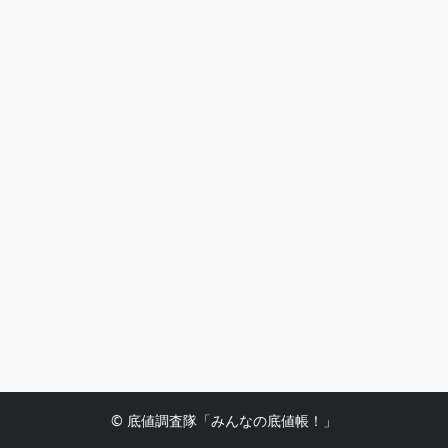
© 底値調査隊「みんなの底値帳！」