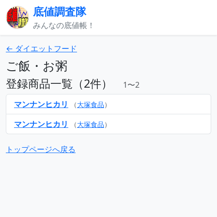
底値調査隊
みんなの底値帳！
← ダイエットフード
ご飯・お粥
登録商品一覧（2件）
1〜2
マンナンヒカリ
（
大塚食品
）
マンナンヒカリ
（
大塚食品
）
トップページへ戻る