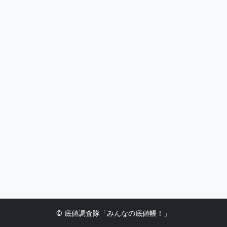
© 底値調査隊「みんなの底値帳！」