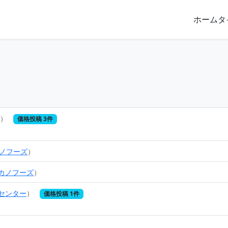
ホーム
タ
）
価格投稿 3件
ノフーズ
）
カノフーズ
）
センター
）
価格投稿 1件