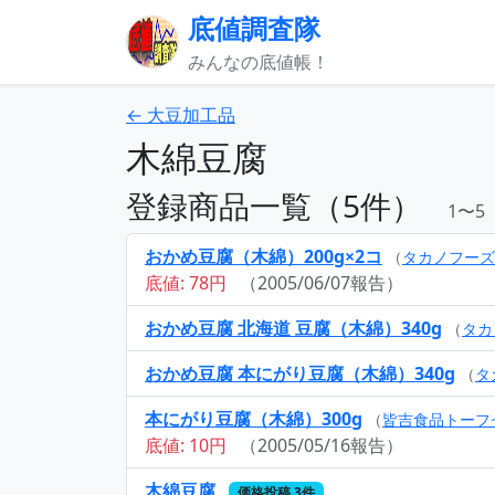
底値調査隊
みんなの底値帳！
← 大豆加工品
木綿豆腐
登録商品一覧（5件）
1〜5
おかめ豆腐（木綿）200g×2コ
（
タカノフーズ
底値: 78円
（2005/06/07報告）
おかめ豆腐 北海道 豆腐（木綿）340g
（
タカ
おかめ豆腐 本にがり豆腐（木綿）340g
（
タ
本にがり豆腐（木綿）300g
（
皆吉食品トーフ
底値: 10円
（2005/05/16報告）
木綿豆腐
価格投稿 3件