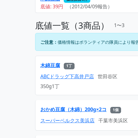
底値: 39円
（2012/04/09報告）
底値一覧（3商品）
1〜3
ご注意：
価格情報はボランティアの隊員により報
木綿豆腐
1丁
ABCドラッグ下高井戸店
世田谷区
350g1丁
おかめ豆腐（木綿）200g×2コ
1個
スーパーベルクス美浜店
千葉市美浜区