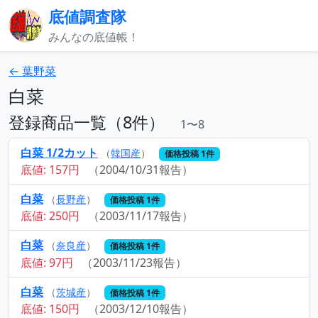
底値調査隊
みんなの底値帳！
← 葉野菜
白菜
登録商品一覧（8件）
1〜8
白菜 1/2カット
（
韓国産
）
価格投稿 1件
底値: 157円
（2004/10/31報告）
白菜
（
長野産
）
価格投稿 1件
底値: 250円
（2003/11/17報告）
白菜
（
奈良産
）
価格投稿 1件
底値: 97円
（2003/11/23報告）
白菜
（
茨城産
）
価格投稿 1件
底値: 150円
（2003/12/10報告）