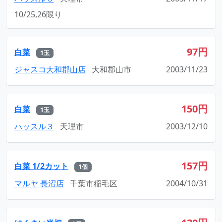
10/25,26限り
97円
白菜
1玉
ジャスコ大和郡山店
大和郡山市
2003/11/23
150円
白菜
1玉
ハッスル３
天理市
2003/12/10
157円
白菜 1/2カット
1個
マルヤ 長沼店
千葉市稲毛区
2004/10/31