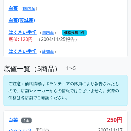
白菜
（
国内産
）
白菜(茨城産)
はくさい半切
（
国内産
）
価格投稿 1件
底値: 120円
（2004/11/25報告）
はくさい半切
（
愛知産
）
底値一覧（5商品）
1〜5
ご注意：
価格情報はボランティアの隊員により報告されたも
ので、店舗やメーカーからの情報ではございません。実際の
価格は各店舗でご確認ください。
250円
白菜
1玉
ハッスル３
天理市
2003/11/17