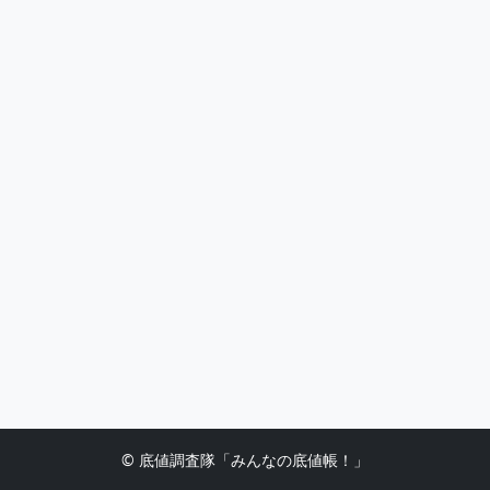
© 底値調査隊「みんなの底値帳！」