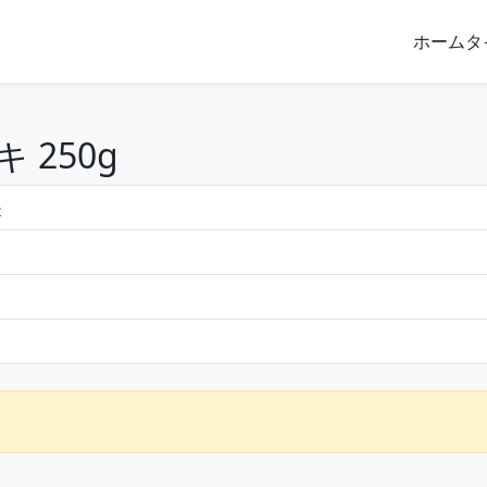
ホーム
タ
250g
ル