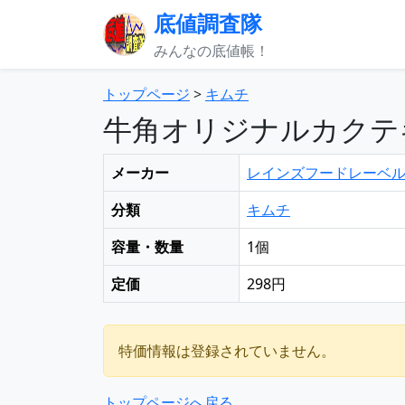
底値調査隊
みんなの底値帳！
トップページ
>
キムチ
牛角オリジナルカクテキ 
メーカー
レインズフードレーベ
分類
キムチ
容量・数量
1個
定価
298円
特価情報は登録されていません。
トップページへ戻る