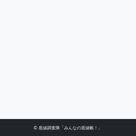
© 底値調査隊「みんなの底値帳！」