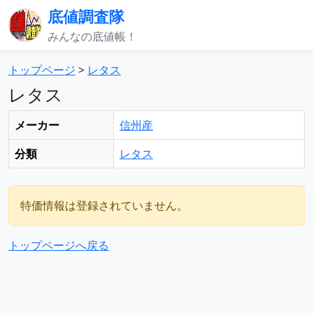
底値調査隊
みんなの底値帳！
トップページ
>
レタス
レタス
メーカー
信州産
分類
レタス
特価情報は登録されていません。
トップページへ戻る