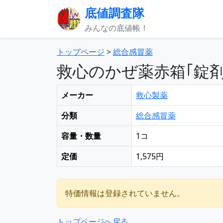
底値調査隊
みんなの底値帳！
トップページ
>
総合感冒薬
救心のかぜ薬赤箱｢錠剤
メーカー
救心製薬
分類
総合感冒薬
容量・数量
1コ
定価
1,575円
特価情報は登録されていません。
トップページへ戻る