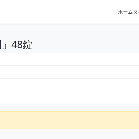
ホーム
タ
」48錠