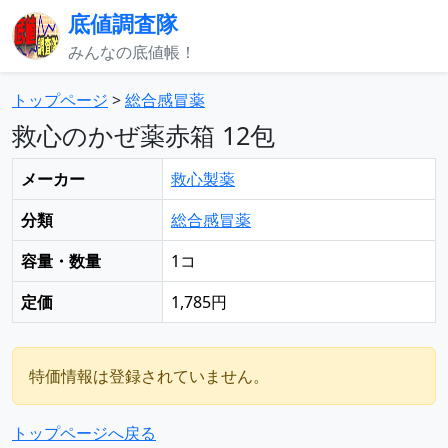
底値調査隊
みんなの底値帳！
トップページ
>
総合感冒薬
救心のかぜ薬赤箱 12包
メーカー
救心製薬
分類
総合感冒薬
容量・数量
1コ
定価
1,785円
特価情報は登録されていません。
トップページへ戻る