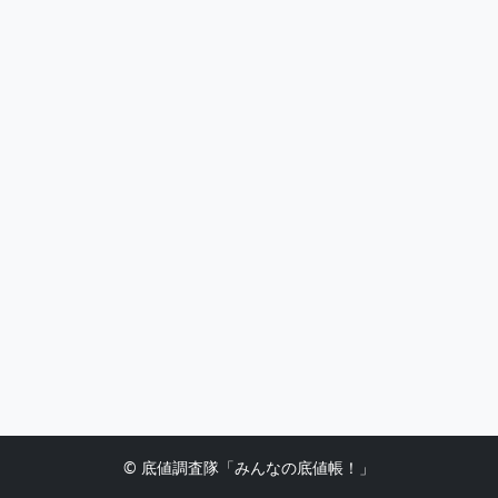
© 底値調査隊「みんなの底値帳！」