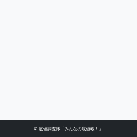
© 底値調査隊「みんなの底値帳！」