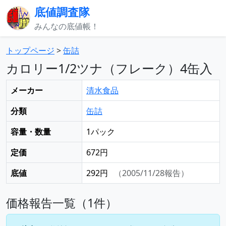
底値調査隊
みんなの底値帳！
トップページ
>
缶詰
カロリー1/2ツナ（フレーク）4缶入
メーカー
清水食品
分類
缶詰
容量・数量
1パック
定価
672円
底値
292円
（2005/11/28報告）
価格報告一覧（1件）