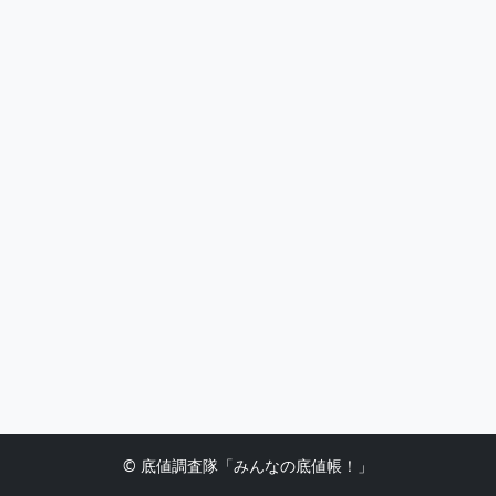
© 底値調査隊「みんなの底値帳！」