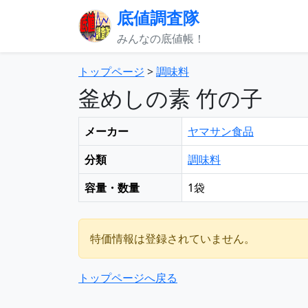
底値調査隊
みんなの底値帳！
トップページ
>
調味料
釜めしの素 竹の子
メーカー
ヤマサン食品
分類
調味料
容量・数量
1袋
特価情報は登録されていません。
トップページへ戻る