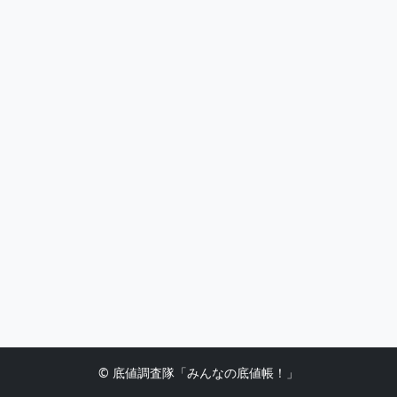
© 底値調査隊「みんなの底値帳！」