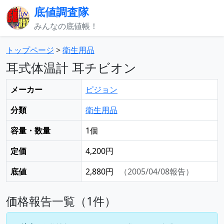
底値調査隊
みんなの底値帳！
トップページ
>
衛生用品
耳式体温計 耳チビオン
メーカー
ピジョン
分類
衛生用品
容量・数量
1個
定価
4,200円
底値
2,880円
（2005/04/08報告）
価格報告一覧（1件）