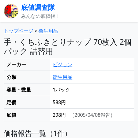
底値調査隊
みんなの底値帳！
トップページ
>
衛生用品
手・くちふきとりナップ 70枚入 2個
パック 詰替用
メーカー
ピジョン
分類
衛生用品
容量・数量
1パック
定価
588円
底値
298円
（2005/04/08報告）
価格報告一覧（1件）