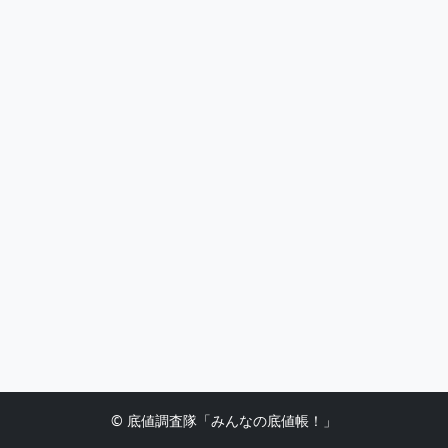
© 底値調査隊「みんなの底値帳！」